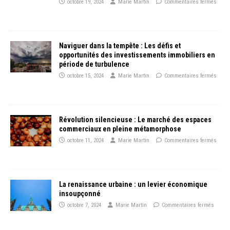
octobre 19, 2024
Marie Martin
Commentaires fermés
Naviguer dans la tempête : Les défis et
opportunités des investissements immobiliers en
période de turbulence
octobre 15, 2024
Marie Martin
Commentaires fermés
Révolution silencieuse : Le marché des espaces
commerciaux en pleine métamorphose
octobre 11, 2024
Marie Martin
Commentaires fermés
La renaissance urbaine : un levier économique
insoupçonné
octobre 7, 2024
Marie Martin
Commentaires fermés