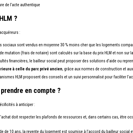
re de l’acte authentique
 HLM ?
acquéreurs :
ts sociaux sont vendus en moyenne 30 % moins cher que les logements compara
 de mutation (frais de notaire) sont calculés sur la base du prix HLM et non sur la
cultés financières, le bailleur social peut proposer des solutions d’aide ou rep
ieure à celle du parc privé ancien
, grâce aux normes de construction et aux 
ganismes HLM proposent des conseils et un suivi personnalisé pour faciliter l’ac
à prendre en compte ?
ficités à anticiper :
 l’achat doit respecter les plafonds de ressources et, dans certains cas, être 
e de 10 ans, la revente du logement est soumise à l’accord du bailleur social et a