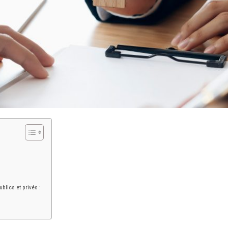
:
ublics et privés :