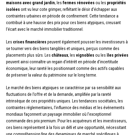
maisons avec grand jardin
, les
fermes rénovées
ou les
propriétés
isolées
ont vu leur cote grimper, reflétant le désir d’échapper aux
contraintes urbaines en période de confinement. Cette tendance a
contribué à une hausse des prix pour ces biens atypiques, creusant
l’écart avec le marché immobilier traditionnel.
Les
crises financières
peuvent également pousser les investisseurs à
se tourner vers des biens tangibles et uniques, perçus comme des
placements plus sûrs. Les
châteaux
, les
vignobles
ou les
îles privées
peuvent ainsi connaître un regain d’intérêt en période d’incertitude
économique, leur rareté les positionnant comme des actifs capables
de préserver la valeur du patrimoine sur le long terme.
Le marché des biens atypiques se caractérise par sa sensibilité aux
fluctuations de l’offre et de la demande, amplifiée par la rareté
intrinsèque de ces propriétés uniques. Les tendances sociétales, les
contraintes réglementaires, l’influence des médias et les événements
mondiaux façonnent un paysage immobilier où l’exceptionnel
commande des prix premium. Pour les acquéreurs et les investisseurs,
ces biens représentent à la fois un défi et une opportunité, nécessitant
une compréhension fine des dynamiques de marché spécifiques à