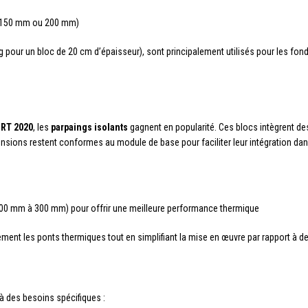
, 150 mm ou 200 mm)
kg pour un bloc de 20 cm d’épaisseur), sont principalement utilisés pour les f
a
RT 2020
, les
parpaings isolants
gagnent en popularité. Ces blocs intègrent d
sions restent conformes au module de base pour faciliter leur intégration dans
200 mm à 300 mm) pour offrir une meilleure performance thermique
ement les ponts thermiques tout en simplifiant la mise en œuvre par rapport à de
à des besoins spécifiques :