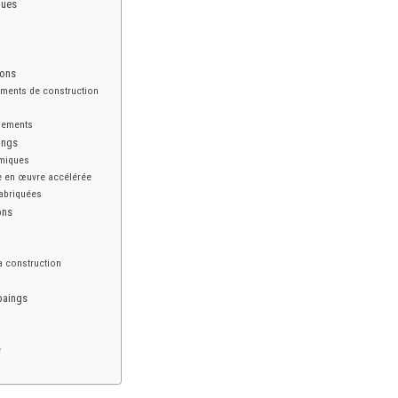
ques
ions
éments de construction
nnements
ings
rmiques
e en œuvre accélérée
fabriquées
ons
la construction
paings
e