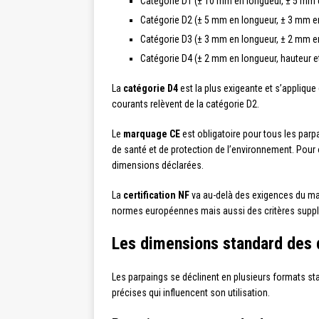
Catégorie D1 (± 10 mm en longueur, ± 5 mm e
Catégorie D2 (± 5 mm en longueur, ± 3 mm en
Catégorie D3 (± 3 mm en longueur, ± 2 mm en
Catégorie D4 (± 2 mm en longueur, hauteur et
La
catégorie D4
est la plus exigeante et s’appliqu
courants relèvent de la catégorie D2.
Le
marquage CE
est obligatoire pour tous les par
de santé et de protection de l’environnement. Pour o
dimensions déclarées.
La
certification NF
va au-delà des exigences du mar
normes européennes mais aussi des critères supplé
Les dimensions standard des 
Les parpaings se déclinent en plusieurs formats s
précises qui influencent son utilisation.