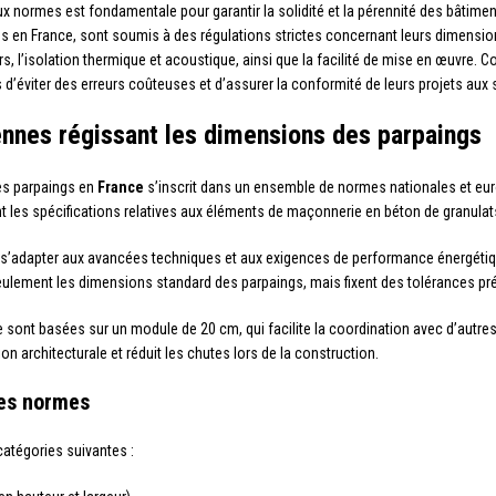
ux normes est fondamentale pour garantir la solidité et la pérennité des bâtime
s en France, sont soumis à des régulations strictes concernant leurs dimensio
urs, l’isolation thermique et acoustique, ainsi que la facilité de mise en œuvr
’éviter des erreurs coûteuses et d’assurer la conformité de leurs projets aux
nnes régissant les dimensions des parpaings
des parpaings en
France
s’inscrit dans un ensemble de normes nationales et eur
ent les spécifications relatives aux éléments de maçonnerie en béton de granulat
s’adapter aux avancées techniques et aux exigences de performance énergétiqu
 seulement les dimensions standard des parpaings, mais fixent des tolérances p
e sont basées sur un module de 20 cm, qui facilite la coordination avec d’autr
on architecturale et réduit les chutes lors de la construction.
les normes
catégories suivantes :