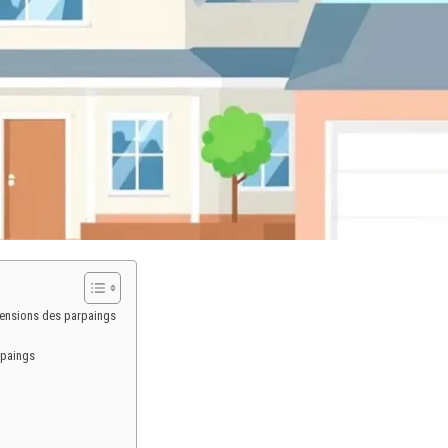
mensions des parpaings
rpaings