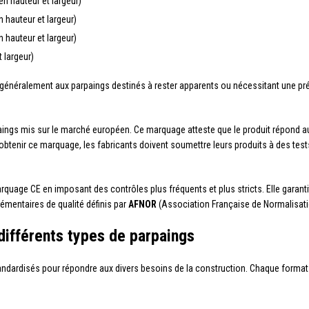
n hauteur et largeur)
 hauteur et largeur)
 hauteur et largeur)
 largeur)
e généralement aux parpaings destinés à rester apparents ou nécessitant une pré
paings mis sur le marché européen. Ce marquage atteste que le produit répond 
btenir ce marquage, les fabricants doivent soumettre leurs produits à des tests r
quage CE en imposant des contrôles plus fréquents et plus stricts. Elle garant
mentaires de qualité définis par
AFNOR
(Association Française de Normalisati
différents types de parpaings
tandardisés pour répondre aux divers besoins de la construction. Chaque forma