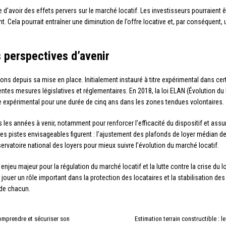
 d’avoir des effets pervers sur le marché locatif. Les investisseurs pourraient 
nt. Cela pourrait entraîner une diminution de l’offre locative et, par conséquen
s perspectives d’avenir
s depuis sa mise en place. Initialement instauré à titre expérimental dans certai
ntes mesures législatives et réglementaires. En 2018, la loi ELAN (Évolution 
re expérimental pour une durée de cinq ans dans les zones tendues volontaires.
les années à venir, notamment pour renforcer l’efficacité du dispositif et assure
i les pistes envisageables figurent : l’ajustement des plafonds de loyer médian 
rvatoire national des loyers pour mieux suivre l’évolution du marché locatif.
enjeu majeur pour la régulation du marché locatif et la lutte contre la crise du 
jouer un rôle important dans la protection des locataires et la stabilisation des 
 de chacun.
comprendre et sécuriser son
Estimation terrain constructible : l