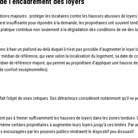
s de l’encadrement des loyers
ons majeures : protéger les locataires contre les hausses abusives de loyers et
est insuffisante pour répondre à la demande, les propriétaires ont souvent tend
te pratique contribue non seulement à la dégradation des conditions de vie des
nc à fixer un plafond au-delà duquel il n’est pas possible d’augmenter le loyer 
yer médian de référence, qui varie selon la localisation du logement, sa date de
médian de référence majoré, qui permet au propriétaire d’appliquer une hausse d
de confort exceptionnelles).
it l’objet de vives critiques. Ses détracteurs considèrent notamment qu’il ne pe
vient pas à freiner suffisamment les hausses de loyers dans les zones tendues. 
t même certains propriétaires à augmenter leurs loyers jusqu’à ces limites. Par 
s encouragées par les pouvoirs publics rendraient le dispositif peu dissuasif.