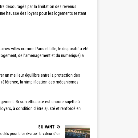
être découragés par la limitation des revenus
t, une hausse des loyers pour les logements restant
nes villes comme Paris et Lille, le dispositif a été
du logement, de l’aménagement et du numérique) a
r un meilleur équilibre entre la protection des
de référence, la simplification des mécanismes
logement. Si son efficacité est encore sujette à
loyers, à condition d’être ajusté et renforcé en
SUIVANT
es clés pour bien évaluer la valeur d’un