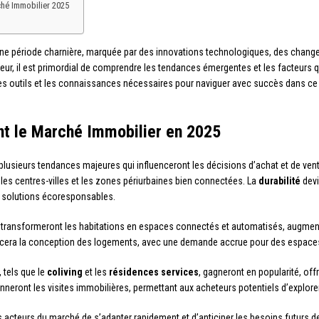
rché Immobilier 2025
e période charnière, marquée par des innovations technologiques, des chan
r, il est primordial de comprendre les tendances émergentes et les facteurs 
 les outils et les connaissances nécessaires pour naviguer avec succès dans c
t le Marché Immobilier en 2025
lusieurs tendances majeures qui influenceront les décisions d’achat et de vent
s centres-villes et les zones périurbaines bien connectées. La
durabilité
devi
es solutions écoresponsables.
transformeront les habitations en espaces connectés et automatisés, augmentant
cera la conception des logements, avec une demande accrue pour des espaces d
 tels que le
coliving
et les
résidences services
, gagneront en popularité, off
nneront les visites immobilières, permettant aux acheteurs potentiels d’explore
s acteurs du marché de s’adapter rapidement et d’anticiper les besoins futurs 