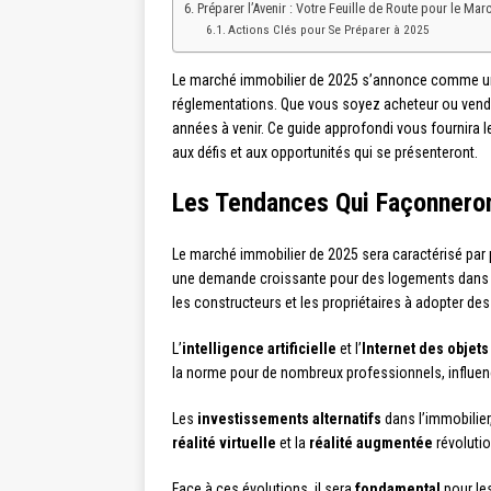
Préparer l’Avenir : Votre Feuille de Route pour le Ma
Actions Clés pour Se Préparer à 2025
Le marché immobilier de 2025 s’annonce comme un
réglementations. Que vous soyez acheteur ou vendeu
années à venir. Ce guide approfondi vous fournira
aux défis et aux opportunités qui se présenteront.
Les Tendances Qui Façonneron
Le marché immobilier de 2025 sera caractérisé par p
une demande croissante pour des logements dans le
les constructeurs et les propriétaires à adopter d
L’
intelligence artificielle
et l’
Internet des objets
la norme pour de nombreux professionnels, influen
Les
investissements alternatifs
dans l’immobilier,
réalité virtuelle
et la
réalité augmentée
révolutio
Face à ces évolutions, il sera
fondamental
pour le