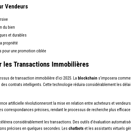
our Vendeurs
rsive
on du bien
ques et durables
a propriété
rs pour une promotion ciblée
r les Transactions Immobilières
ssus de transaction immobilière d’ici 2025. La
blockchain
s’imposera comme u
on des contrats intelligents. Cette technologie réduira considérablement les déla
gence artificielle révolutionneront la mise en relation entre acheteurs et vendeu
des correspondances précises, rendant le processus de recherche plus efficace 
lérera considérablement les transactions. Des outils d’évaluation automatisée
tions précises en quelques secondes. Les
chatbots
et les assistants virtuels g